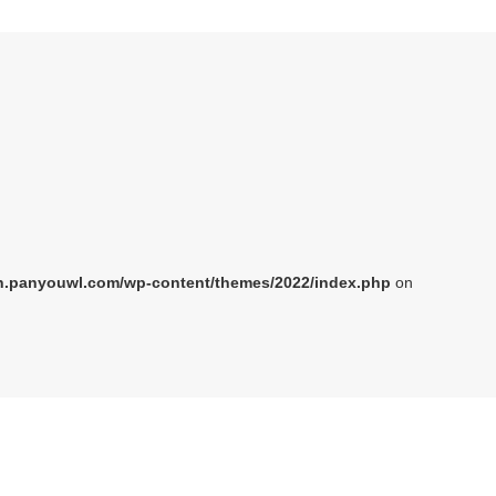
.panyouwl.com/wp-content/themes/2022/index.php
on