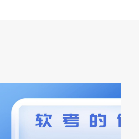
盛会。 本届论坛以“智绘蓝图，数驱未来”为主题，聚焦如何借助
大数据的深度洞察和智能分析的精准预测，实现项目规划的科学
化、风险评估的精细化、资源优化的高效化以及绩效监控的动态
化，赋能组织精准决策和高效交付，提升项目管理的整体效能和
竞争力，在复杂多变的市场环境中实现可持续发展。 论坛将分
为上下午两个半场举行，上午主论坛将免费对外开放。 二、主
日程 时间 活动内容 地点 08:00-08:45 签到 中土大厦大堂
9:00-09:10 人力资源社会保障部外国专家服务司领导致辞 中土
大厦三层多功能厅 09:1...