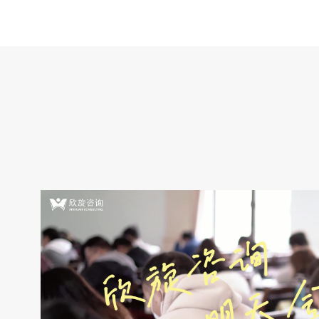
为计算机化考试（机考），采取科目连考、分批次实施的方式
第一个科目节余的时长可为第二个科目使用。 高级资格：综合
知识和案例分析2个科目连考，作答总时长240分钟，综合知识
科目最长作答时长150分钟，最短作答时长120分钟，综合知识
科目交卷成功后，选择不参加案例分析科目考试的可以离开考
场，选择继续作答案例分析科目的，考试结束前60分钟可以交
离场。论文科目考试时长120分钟，不得提前交卷离场。 初、
级资格：基础知识和应用技术2个科目连考，作答总时长240分
钟，基础知识科目考试最长作答时长120分钟，最短作答时长90
分钟，选择不参加...