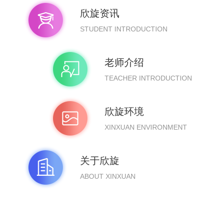
欣旋资讯
STUDENT INTRODUCTION
老师介绍
TEACHER INTRODUCTION
欣旋环境
XINXUAN ENVIRONMENT
关于欣旋
ABOUT XINXUAN