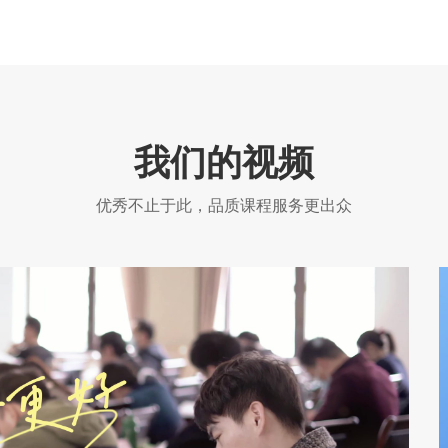
，
可通过如下网址进入模拟练习平台（登录模拟练习平台需先完成
实名认证）：https://www.ruankao.org.cn，该练习平台仅支持
电脑端登录访问，不支持移动端访问。 三、平台功能说明 模拟
练习平台旨在让考生熟悉计算机化考试环境，不涉及考试题型、
题量、分值等考试内容，以上内容以正式考试答题系统为准。
卷
四、技术支持与反馈 操作过程中如遇相关技术问题，请拨打技
中
术服务电话010-68607740（工作日8:30—12:00，13:00—
论坛
我们的视频
17:30），或中国计算机技术职业资格网
0
（www.ruankao.org.cn）主任信箱直接反馈。 工业和信息化部
优秀不止于此，品质课程服务更出众
教育与考试中心 2025年10月23日 ...