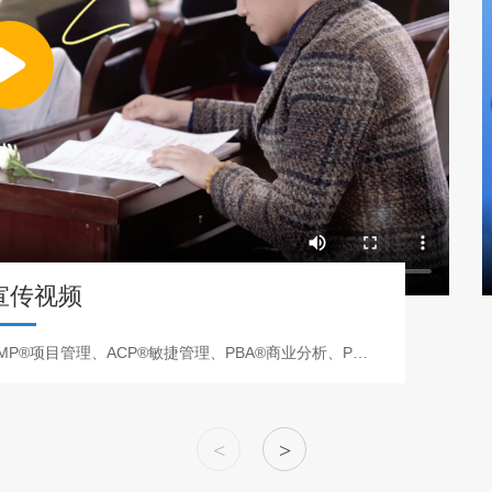
宣传视频
欢迎您咨询报名 远程直播+录播+面授,已推出课程:PMP®项目管理、ACP®敏捷管理、PBA®商业分析、PgMP®项目集……
<
>