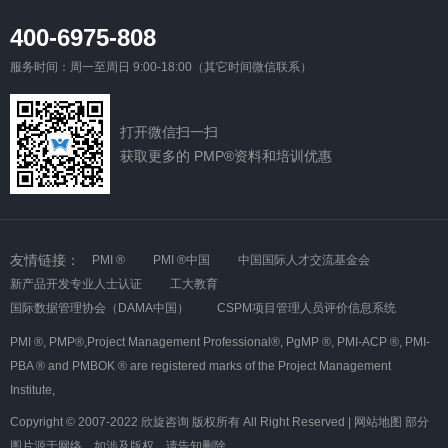
400-6975-808
服务时间：周一至周日 9:00-18:00（其它时间微信联系）
打开微信扫一扫
获取更多的 PMP®资料和培训优惠
友情链接：
PMI ®
PMI ®中国
中国国际人才交流基金会
新产品开发专业人士认证
工大教育
国际数据管理协会（DAMA中国）
CSPM项目管理人员评价信息系统
PMI ®,
PMP®,Project Management Professional®,
PgMP ®,
PMI-ACP ®,
PMI-
PBA ® and PMBOK ® are registered marks of the Project Management
Institute,
Copyright © 2007-2022 欣旋咨询 版权所有 All Right Reserved |
网站地图
部分
图片源于网络，如涉及版权，请告知删除