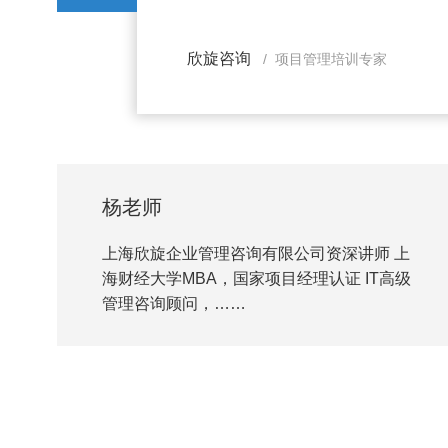
2、天津，持有PMP证书，可领取补
可享落户、安居等福利； 4、深圳，持
欣旋咨询
/ 项目管理培训专家
项福利； 5、杭州，持…
杨老师
上海欣旋企业管理咨询有限公司资深讲师 上
海财经大学MBA，国家项目经理认证 IT高级
管理咨询顾问，……