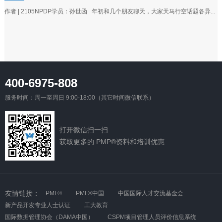
作者 | 2105NPDP学员：孙世函 年初和几个朋友聊天，大家天马行空话题各异...
400-6975-808
服务时间：周一至周日 9:00-18:00（其它时间微信联系）
打开微信扫一扫
获取更多的 PMP®资料和培训优惠
友情链接：
PMI ®
PMI ®中国
中国国际人才交流基金会
新产品开发专业人士认证
工大教育
国际数据管理协会（DAMA中国）
CSPM项目管理人员评价信息系统