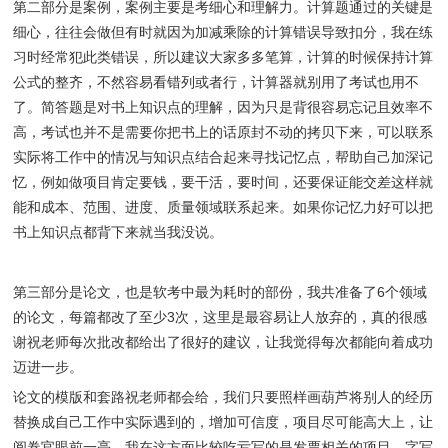
第二部分是案例，案例主要是考细心和理解力。计算题通过的关键是
细心，往往会做但有时就因为加减乘除的计算错误导致扣分，我在练
习时经常犯此类错误，所以建议大家多多笔算，计算的时候保持计算
公式的整齐，不然容易看错列或者行，计算器就别用了考试也用不
了。简答题是对书上知识点的理解，因为只是背很容易忘记且效率不
高，考试也并不是需要你把书上的话原封不动的拷贝下来，可以联系
实际将工作中的情况与知识点结合起来寻找记忆点，帮助自己加深记
忆，例如做项目肯定要钱，要干活，要时间，还要保证能交差这样就
能和成本、范围、进度、质量领域联系起来。如果你记忆力好可以把
书上知识点都背下来就当我没说。
第三部分是论文，也是软考中最为耗时的部份，我共准备了6个领域
的论文，每篇都改了至少3次，这里是最容易让人放弃的，真的很感
谢祝老师每次批改都给出了很好的建议，让我觉得每次都能向着成功
迈进一步。
论文的模版和套路祝老师都会给，我们只要照样画葫芦将别人的经历
替换成自己工作中实际遇到的，增加可信度，项目尽可能高大上，让
阅卷官眼前一亮，我在这方面比较吃亏写的是发票相关的项目。字写