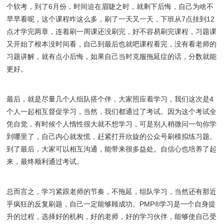
个软考，到了6月份，时间迫在眉睫之时，就剩下后悔，自己为啥不
早早看呢，这个课程咋这么多，刷了一天又一天，下班从7点挂到12
点才学完两章，连着刷一周课还没刷完，好不容易刷完课程，习题课
又开始了根本没时间看，自己到最后也就吧课程看完，没有看老师的
习题讲解，就有点小后悔，如果自己当时克服拖延症的话，分数就能
更好。
最后，就是尽量几个人组队搭个伴，大家照应着学习，我们这次是4
个人一起相互督促学习，当然，我们都通过了考试。因为这个考试全
凭自觉，有时候个人惰性很大就不想学习，可是别人稍微问一句你学
到哪里了，自己内心就发慌，赶紧打开欣旋的公众号刷模拟练习题。
到了最后，大家可以相互沟通，能带来很多益处。自信心也培养了起
来，最终顺利通过考试。
总而言之，学习紧跟老师的节奏，不拖延，组队学习，当然还有那近
乎疯狂的反复刷题，自己一定能够顾成功。PMP®学习是一个自身提
升的过程，选择好的机构，好的老师，好的学习伙伴，能够使自己受