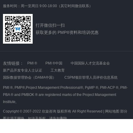
服务时间：周一至周日 9:00-18:00（其它时间微信联系）
打开微信扫一扫
获取更多的 PMP®资料和培训优惠
友情链接：
PMI ®
PMI ®中国
中国国际人才交流基金会
新产品开发专业人士认证
工大教育
国际数据管理协会（DAMA中国）
CSPM项目管理人员评价信息系统
PMI ®,
PMP®,Project Management Professional®,
PgMP ®,
PMI-ACP ®,
PMI-
PBA ® and PMBOK ® are registered marks of the Project Management
Institute,
Copyright © 2007-2022 欣旋咨询 版权所有 All Right Reserved |
网站地图
部分
图片源于网络，如涉及版权，请告知删除
沪ICP备08007349号-5
沪公网安备 31010602000366号