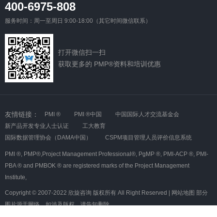
400-6975-808
服务时间：周一至周日 9:00-18:00（其它时间微信联系）
打开微信扫一扫
获取更多的 PMP®资料和培训优惠
友情链接：
PMI ®
PMI ®中国
中国国际人才交流基金会
新产品开发专业人士认证
工大教育
国际数据管理协会（DAMA中国）
CSPM项目管理人员评价信息系统
PMI ®,
PMP®,Project Management Professional®,
PgMP ®,
PMI-ACP ®,
PMI-
PBA ® and PMBOK ® are registered marks of the Project Management
Institute,
Copyright © 2007-2022 欣旋咨询 版权所有 All Right Reserved |
网站地图
部分
图片源于网络，如涉及版权，请告知删除
沪ICP备08007349号-5
沪公网安备 31010602000366号