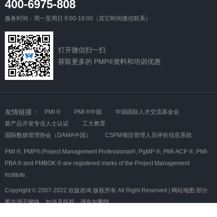
400-6975-808
服务时间：周一至周日 9:00-18:00（其它时间微信联系）
打开微信扫一扫
获取更多的 PMP®资料和培训优惠
友情链接：
PMI ®
PMI ®中国
中国国际人才交流基金会
新产品开发专业人士认证
工大教育
国际数据管理协会（DAMA中国）
CSPM项目管理人员评价信息系统
PMI ®,
PMP®,Project Management Professional®,
PgMP ®,
PMI-ACP ®,
PMI-
PBA ® and PMBOK ® are registered marks of the Project Management
Institute,
Copyright © 2007-2022 欣旋咨询 版权所有 All Right Reserved |
网站地图
部分
图片源于网络，如涉及版权，请告知删除
沪ICP备08007349号-5
沪公网安备 31010602000366号