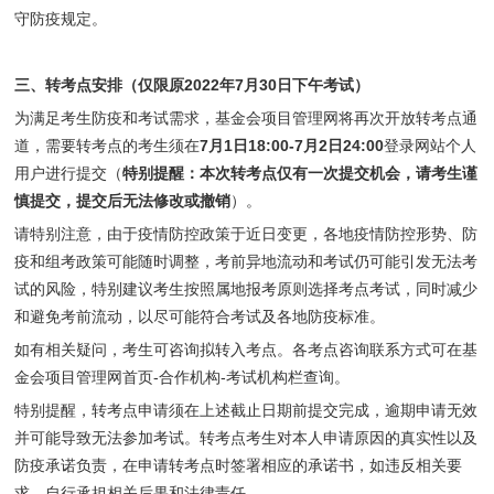
守防疫规定。
三、转考点安排（仅限原2022年7月30日下午考试）
为满足考生防疫和考试需求，基金会项目管理网将再次开放转考点通
道，需要转考点的考生须在
7月1日18:00-7月2日24:00
登录网站个人
用户进行提交（
特别提醒：本次转考点仅有一次提交机会，请考生谨
慎提交，提交后无法修改或撤销
）。
请特别注意，由于疫情防控政策于近日变更，各地疫情防控形势、防
疫和组考政策可能随时调整，考前异地流动和考试仍可能引发无法考
试的风险，特别建议考生按照属地报考原则选择考点考试，同时减少
和避免考前流动，以尽可能符合考试及各地防疫标准。
如有相关疑问，考生可咨询拟转入考点。各考点咨询联系方式可在基
金会项目管理网首页-合作机构-考试机构栏查询。
特别提醒，转考点申请须在上述截止日期前提交完成，逾期申请无效
并可能导致无法参加考试。转考点考生对本人申请原因的真实性以及
防疫承诺负责，在申请转考点时签署相应的承诺书，如违反相关要
求，自行承担相关后果和法律责任。