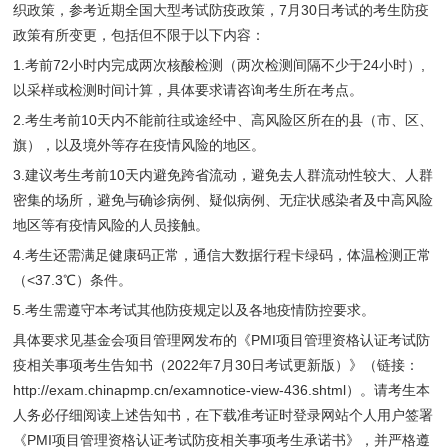
织政策，参考近期全国大型考试防疫政策，7月30日考试的考生防疫
政策有所变更，包括但不限于以下内容：
1.考前72小时内完成两次核酸检测（两次检测间隔不少于24小时）,
以采样或检测时间计算，具体要求请咨询考生所在考点。
2.考生考前10天内不能前往或途经中、高风险区所在的县（市、区、
旗），以及境外等存在疫情风险的地区。
3.建议考生考前10天内避免跨省流动，避免去人群流动性较大、人群
密集的场所，避免与确诊病例、疑似病例、无症状感染者及中高风险
地区等有疫情风险的人员接触。
4.考生还需满足健康码正常，通信大数据行程卡绿码，体温检测正常
（<37.3℃）条件。
5.考生需遵守本考试其他防疫规定以及各地疫情防控要求。
具体要求见基金会项目管理网发布的《PMI项目管理资格认证考试防
疫相关事项考生告知书（2022年7月30日考试更新版）》（链接：
http://exam.chinapmp.cn/examnotice-view-436.shtml
）。请考生本
人务必仔细阅读上述告知书，在下载准考证时登录网站个人用户签署
《PMI项目管理资格认证考试防疫相关事项考生承诺书》，并严格遵