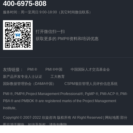
400-6975-808
服务时间：周一至周日 9:00-18:00（其它时间微信联系）
打开微信扫一扫
获取更多的 PMP®资料和培训优惠
友情链接：
PMI ®
PMI ®中国
中国国际人才交流基金会
新产品开发专业人士认证
工大教育
国际数据管理协会（DAMA中国）
CSPM项目管理人员评价信息系统
PMI ®,
PMP®,Project Management Professional®,
PgMP ®,
PMI-ACP ®,
PMI-
PBA ® and PMBOK ® are registered marks of the Project Management
Institute,
Copyright © 2007-2022 欣旋咨询 版权所有 All Right Reserved |
网站地图
部分
图片源于网络，如涉及版权，请告知删除
沪ICP备08007349号-5
沪公网安备 31010602000366号