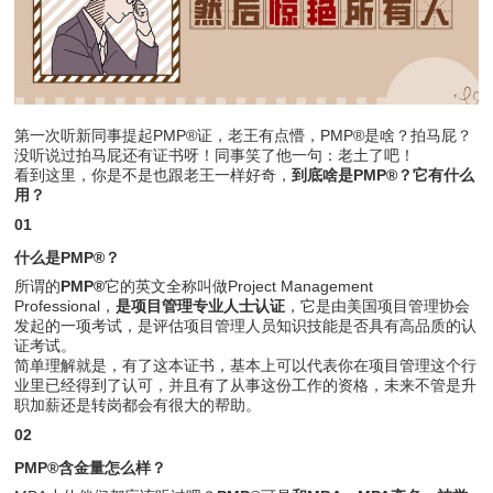
第一次听新同事提起PMP®证，老王有点懵，PMP®是啥？拍马屁？
没听说过拍马屁还有证书呀！同事笑了他一句：老土了吧！
看到这里，你是不是也跟老王一样好奇，
到底
啥是PMP®？它有什么
用？
01
什么是PMP®？
所谓的
PMP®
它的英文全称叫做Project Management
Professional，
是项目管理专业人士认证
，它是由美国项目管理协会
发起的一项考试，是评估项目管理人员知识技能是否具有高品质的认
证考试。
简单理解就是，有了这本证书，基本上可以代表你在项目管理这个行
业里已经得到了认可，并且有了从事这份工作的资格，未来不管是升
职加薪还是转岗都会有很大的帮助。
02
PMP®含金量怎么样？