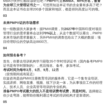
MBA小伙伴们都应该听过吧？
PMP®
可是
和MBA、MPA齐名，被誉
为全球三大管理证书之一
，可想而知这本证书的含金量有多高了吧？
而且这本证书在全球200多个国家和地区，都是得到高度认可的哦。
03
未来PMP®证的市场需求
给一组数据供大家参考：据PMI®调查，到
2027年
中国和印度对项目
管理行业的需求量将会达到
70%以上
，从这个数据可以看出，PMP®
未来市场的需求量极大，另外PMI®的调查也给出了大概的数据：项
目经理职位的空缺高达8800万。
04
如何报名备考？
首先，你要去培训机构学习获取35个学时培训证书（国内备考PMP®
证书是有学时限制的），然后报名、备考、参加考试。
考试时间为每年3月、6月、9月、12月
（疫情期间或有延迟）
欣旋咨询是由PMI®注册教育培训的服务商，它是一个集专业培训、
实战讲师、网络直播、视频、线下沙龙一体，为从事项目工作的经理
人、技术人员、企业高管等培训的专业机构。
准备PMP®考试最大的投入不是培训费考试费，而是时间。
选择能让
你少走弯路，能帮助你顺利通过考试的培训机构才是靠谱的。
05