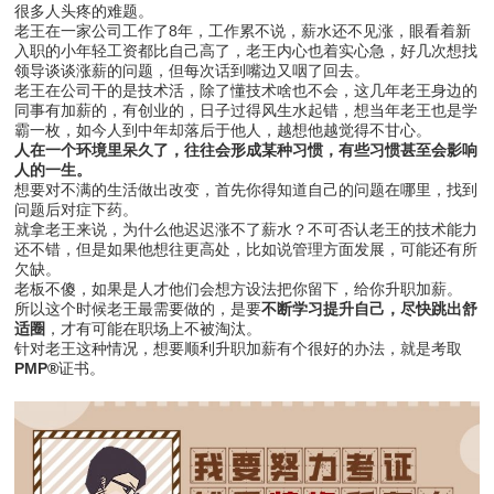
很多人头疼的难题。
老王在一家公司工作了8年，工作累不说，薪水还不见涨，眼看着新
入职的小年轻工资都比自己高了，老王内心也着实心急，好几次想找
领导谈谈涨薪的问题，但每次话到嘴边又咽了回去。
老王在公司干的是技术活，除了懂技术啥也不会，这几年老王身边的
同事有加薪的，有创业的，日子过得风生水起错，想当年老王也是学
霸一枚，如今人到中年却落后于他人，越想他越觉得不甘心。
人在一个环境里呆久了，往往会形成某种习惯，有些习惯甚至会影响
人的一生。
想要对不满的生活做出改变，首先你得知道自己的问题在哪里，找到
问题后对症下药。
就拿老王来说，为什么他迟迟涨不了薪水？不可否认老王的技术能力
还不错，但是如果他想往更高处，比如说管理方面发展，可能还有所
欠缺。
老板不傻，如果是人才他们会想方设法把你留下，给你升职加薪。
所以这个时候老王最需要做的，是要
不断学习提升自己，尽快跳出舒
适圈
，才有可能在职场上不被淘汰。
针对老王这种情况，想要顺利升职加薪有个很好的办法，就是考取
PMP®
证书。