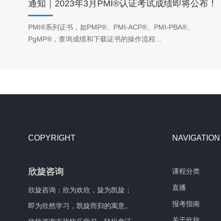
通知｜2023年3月PMI®认证考试成绩即将公布！
PMI®系列证书，如PMP®、PMI-ACP®、PMI-PBA®、
PgMP®，查询成绩和下载证书的操作流程...
COPYRIGHT
NAVIGATION
欣旋咨询
课程分类
直播
欣旋咨询：欣为欢欣，旋为凯旋；
报考指南
即为欣然学习，凯旋而归的寓意。
关于欣旋