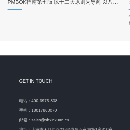
PMBOK指南第七版 以十二大原则为导向 以八个绩效域为核心
GET IN TOUCH
电话：400-6975-808
手机：18017863070
邮箱：sales@shxinxuan.cn
地址：上海市天目西路218号嘉里不夜城第1座810室